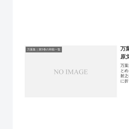
万
万葉集｜第5巻の和歌一覧
原
万葉
とめ
射之
に折