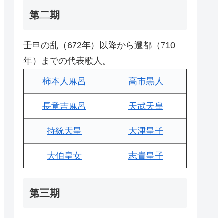
第二期
壬申の乱（672年）以降から遷都（710
年）までの代表歌人。
柿本人麻呂
高市黒人
長意吉麻呂
天武天皇
持統天皇
大津皇子
大伯皇女
志貴皇子
第三期