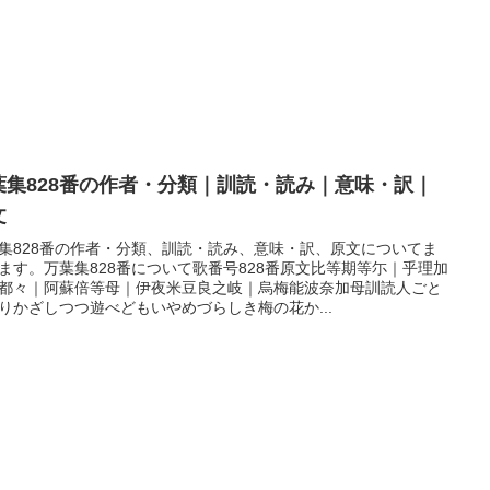
葉集828番の作者・分類｜訓読・読み｜意味・訳｜
文
集828番の作者・分類、訓読・読み、意味・訳、原文についてま
ます。万葉集828番について歌番号828番原文比等期等尓｜乎理加
都々｜阿蘇倍等母｜伊夜米豆良之岐｜烏梅能波奈加母訓読人ごと
りかざしつつ遊べどもいやめづらしき梅の花か...