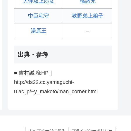
大伴坂上郎女
橘諸兄
中臣宅守
狭野弟上娘子
湯原王
–
出典・参考
■ 吉村誠 様HP｜
http://ds22.cc.yamaguchi-
u.ac.jp/~y_makoto/man_corner.html
トップページに戻る
プライバシーポリシー