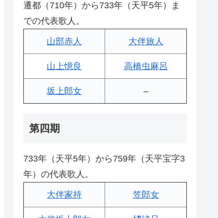
遷都（710年）から733年（天平5年）ま
での代表歌人。
山部赤人
大伴旅人
山上憶良
高橋虫麻呂
坂上郎女
–
第四期
733年（天平5年）から759年（天平宝字3
年）の代表歌人。
大伴家持
笠郎女