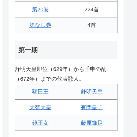
第20巻
224首
第なし巻
4首
第一期
舒明天皇即位（629年）から壬申の乱
（672年）までの代表歌人。
額田王
舒明天皇
天智天皇
有間皇子
鏡王女
藤原鎌足