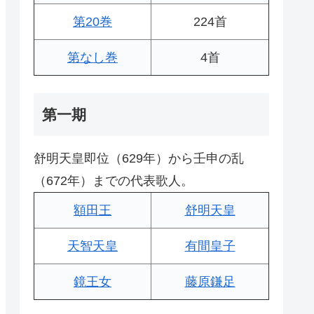
第20巻
224首
第なし巻
4首
第一期
舒明天皇即位（629年）から壬申の乱
（672年）までの代表歌人。
額田王
舒明天皇
天智天皇
有間皇子
鏡王女
藤原鎌足