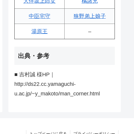
大伴坂上郎女
橘諸兄
中臣宅守
狭野弟上娘子
湯原王
–
出典・参考
■ 吉村誠 様HP｜
http://ds22.cc.yamaguchi-
u.ac.jp/~y_makoto/man_corner.html
トップページに戻る
プライバシーポリシー