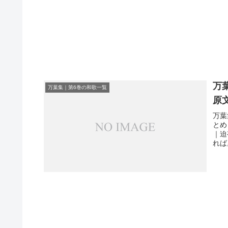
万
万葉集｜第6巻の和歌一覧
原
万葉
とめ
｜迫
れば