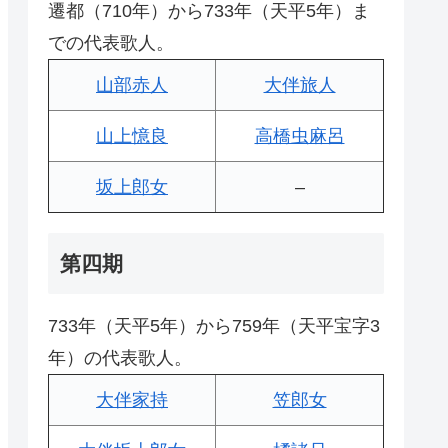
遷都（710年）から733年（天平5年）ま
での代表歌人。
山部赤人
大伴旅人
山上憶良
高橋虫麻呂
坂上郎女
–
第四期
733年（天平5年）から759年（天平宝字3
年）の代表歌人。
大伴家持
笠郎女