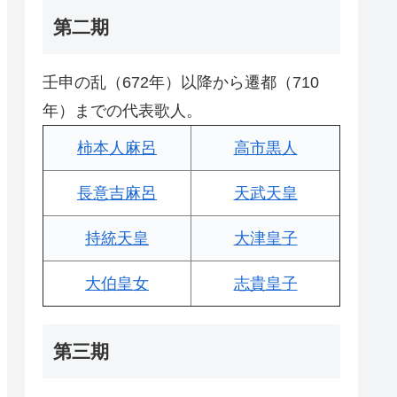
第二期
壬申の乱（672年）以降から遷都（710
年）までの代表歌人。
柿本人麻呂
高市黒人
長意吉麻呂
天武天皇
持統天皇
大津皇子
大伯皇女
志貴皇子
第三期