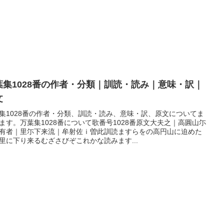
葉集1028番の作者・分類｜訓読・読み｜意味・訳｜
文
集1028番の作者・分類、訓読・読み、意味・訳、原文についてま
ます。万葉集1028番について歌番号1028番原文大夫之｜高圓山尓
有者｜里尓下来流｜牟射佐ｉ曽此訓読ますらをの高円山に迫めた
里に下り来るむざさびぞこれかな読みます...