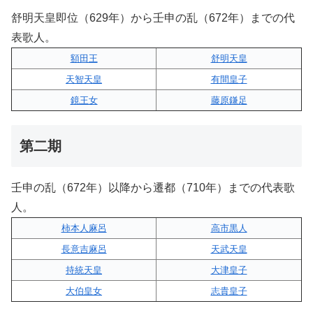
舒明天皇即位（629年）から壬申の乱（672年）までの代
表歌人。
額田王
舒明天皇
天智天皇
有間皇子
鏡王女
藤原鎌足
第二期
壬申の乱（672年）以降から遷都（710年）までの代表歌
人。
柿本人麻呂
高市黒人
長意吉麻呂
天武天皇
持統天皇
大津皇子
大伯皇女
志貴皇子