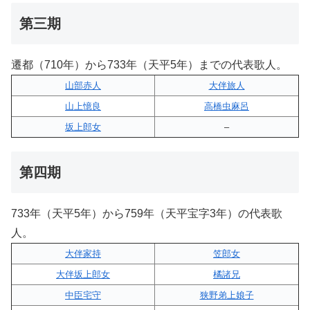
第三期
遷都（710年）から733年（天平5年）までの代表歌人。
山部赤人
大伴旅人
山上憶良
高橋虫麻呂
坂上郎女
–
第四期
733年（天平5年）から759年（天平宝字3年）の代表歌
人。
大伴家持
笠郎女
大伴坂上郎女
橘諸兄
中臣宅守
狭野弟上娘子