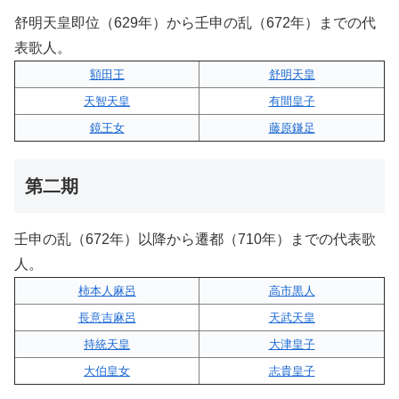
舒明天皇即位（629年）から壬申の乱（672年）までの代
表歌人。
額田王
舒明天皇
天智天皇
有間皇子
鏡王女
藤原鎌足
第二期
壬申の乱（672年）以降から遷都（710年）までの代表歌
人。
柿本人麻呂
高市黒人
長意吉麻呂
天武天皇
持統天皇
大津皇子
大伯皇女
志貴皇子