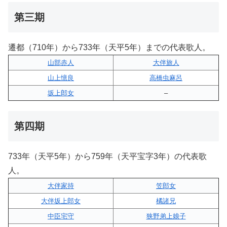
第三期
遷都（710年）から733年（天平5年）までの代表歌人。
山部赤人
大伴旅人
山上憶良
高橋虫麻呂
坂上郎女
–
第四期
733年（天平5年）から759年（天平宝字3年）の代表歌
人。
大伴家持
笠郎女
大伴坂上郎女
橘諸兄
中臣宅守
狭野弟上娘子