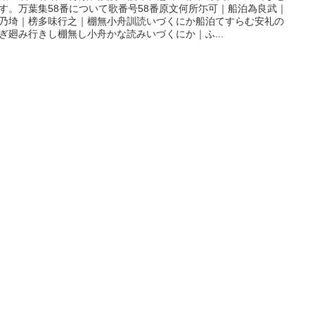
す。万葉集58番について歌番号58番原文何所尓可｜船泊為良武｜
乃埼｜榜多味行之｜棚無小舟訓読いづくにか船泊てすらむ安礼の
ぎ廻み行きし棚無し小舟かな読みいづくにか｜ふ...