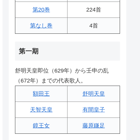
第20巻
224首
第なし巻
4首
第一期
舒明天皇即位（629年）から壬申の乱
（672年）までの代表歌人。
額田王
舒明天皇
天智天皇
有間皇子
鏡王女
藤原鎌足