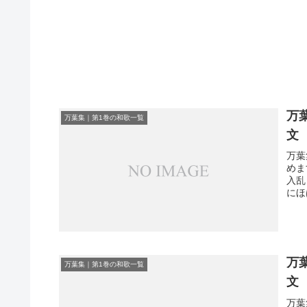
万
万葉集｜第1巻の和歌一覧
文
万葉
めま
入乱
にほ
万
万葉集｜第1巻の和歌一覧
文
万葉