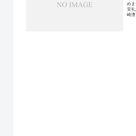
めま
安礼
崎漕