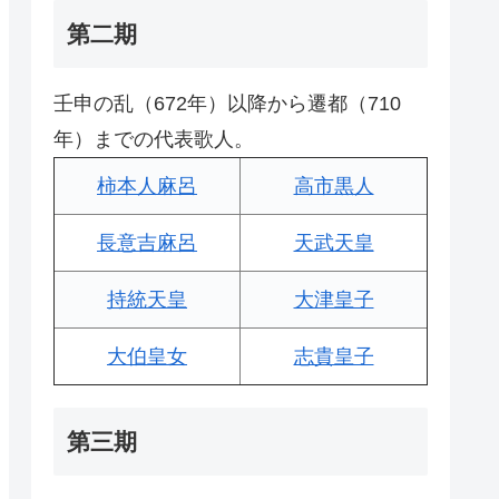
第二期
壬申の乱（672年）以降から遷都（710
年）までの代表歌人。
柿本人麻呂
高市黒人
長意吉麻呂
天武天皇
持統天皇
大津皇子
大伯皇女
志貴皇子
第三期