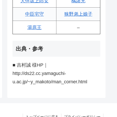
大伴坂上郎女
橘諸兄
中臣宅守
狭野弟上娘子
湯原王
–
出典・参考
■ 吉村誠 様HP｜
http://ds22.cc.yamaguchi-
u.ac.jp/~y_makoto/man_corner.html
トップページに戻る
プライバシーポリシー