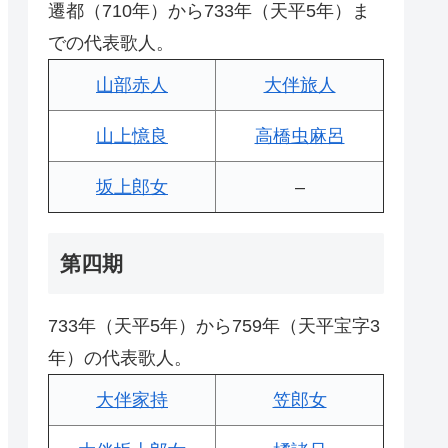
遷都（710年）から733年（天平5年）ま
での代表歌人。
山部赤人
大伴旅人
山上憶良
高橋虫麻呂
坂上郎女
–
第四期
733年（天平5年）から759年（天平宝字3
年）の代表歌人。
大伴家持
笠郎女