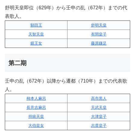
舒明天皇即位（629年）から壬申の乱（672年）までの代
表歌人。
額田王
舒明天皇
天智天皇
有間皇子
鏡王女
藤原鎌足
第二期
壬申の乱（672年）以降から遷都（710年）までの代表歌
人。
柿本人麻呂
高市黒人
長意吉麻呂
天武天皇
持統天皇
大津皇子
大伯皇女
志貴皇子