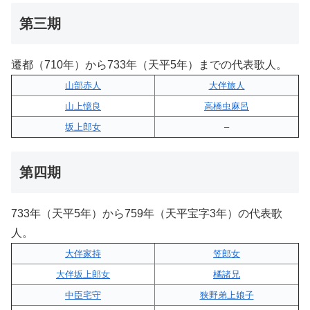
第三期
遷都（710年）から733年（天平5年）までの代表歌人。
山部赤人
大伴旅人
山上憶良
高橋虫麻呂
坂上郎女
–
第四期
733年（天平5年）から759年（天平宝字3年）の代表歌
人。
大伴家持
笠郎女
大伴坂上郎女
橘諸兄
中臣宅守
狭野弟上娘子