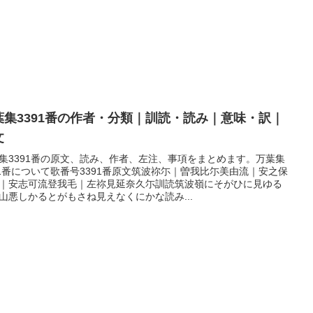
葉集3391番の作者・分類｜訓読・読み｜意味・訳｜
文
集3391番の原文、読み、作者、左注、事項をまとめます。万葉集
91番について歌番号3391番原文筑波祢尓｜曽我比尓美由流｜安之保
｜安志可流登我毛｜左祢見延奈久尓訓読筑波嶺にそがひに見ゆる
山悪しかるとがもさね見えなくにかな読み...