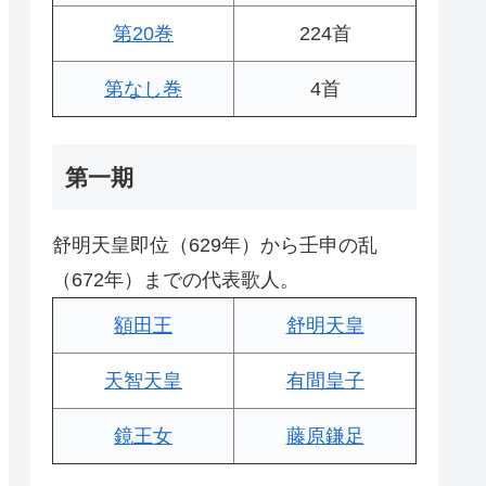
第20巻
224首
第なし巻
4首
第一期
舒明天皇即位（629年）から壬申の乱
（672年）までの代表歌人。
額田王
舒明天皇
天智天皇
有間皇子
鏡王女
藤原鎌足