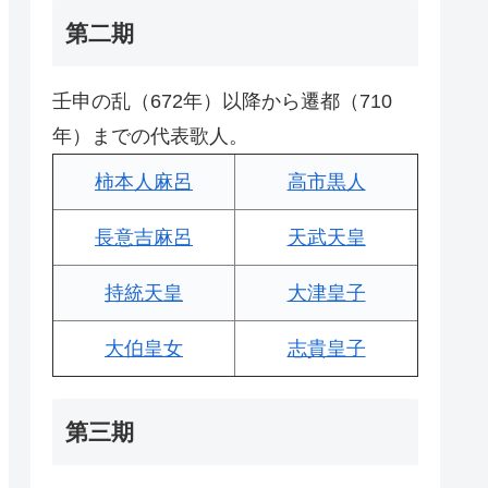
第二期
壬申の乱（672年）以降から遷都（710
年）までの代表歌人。
柿本人麻呂
高市黒人
長意吉麻呂
天武天皇
持統天皇
大津皇子
大伯皇女
志貴皇子
第三期