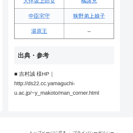
大伴坂上郎女
橘諸兄
中臣宅守
狭野弟上娘子
湯原王
–
出典・参考
■ 吉村誠 様HP｜
http://ds22.cc.yamaguchi-
u.ac.jp/~y_makoto/man_corner.html
トップページに戻る
プライバシーポリシー