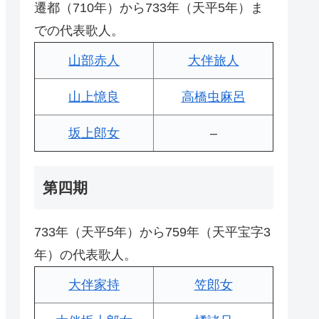
遷都（710年）から733年（天平5年）ま
での代表歌人。
山部赤人
大伴旅人
山上憶良
高橋虫麻呂
坂上郎女
–
第四期
733年（天平5年）から759年（天平宝字3
年）の代表歌人。
大伴家持
笠郎女