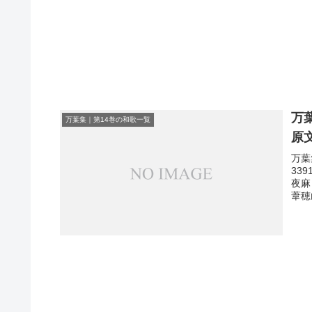
万
万葉集｜第14巻の和歌一覧
原
万葉
33
夜麻
葦穂