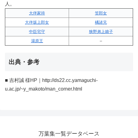
人。
大伴家持
笠郎女
大伴坂上郎女
橘諸兄
中臣宅守
狭野弟上娘子
湯原王
–
出典・参考
■ 吉村誠 様HP｜http://ds22.cc.yamaguchi-
u.ac.jp/~y_makoto/man_corner.html
万葉集一覧データベース