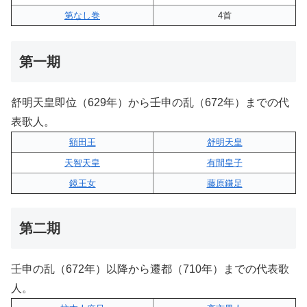
第なし巻
4首
第一期
舒明天皇即位（629年）から壬申の乱（672年）までの代
表歌人。
額田王
舒明天皇
天智天皇
有間皇子
鏡王女
藤原鎌足
第二期
壬申の乱（672年）以降から遷都（710年）までの代表歌
人。