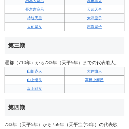
柿本人麻呂
高市黒人
長意吉麻呂
天武天皇
持統天皇
大津皇子
大伯皇女
志貴皇子
第三期
遷都（710年）から733年（天平5年）までの代表歌人。
山部赤人
大伴旅人
山上憶良
高橋虫麻呂
坂上郎女
–
第四期
733年（天平5年）から759年（天平宝字3年）の代表歌