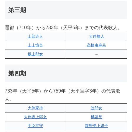
第三期
遷都（710年）から733年（天平5年）までの代表歌人。
山部赤人
大伴旅人
山上憶良
高橋虫麻呂
坂上郎女
–
第四期
733年（天平5年）から759年（天平宝字3年）の代表歌
人。
大伴家持
笠郎女
大伴坂上郎女
橘諸兄
中臣宅守
狭野弟上娘子