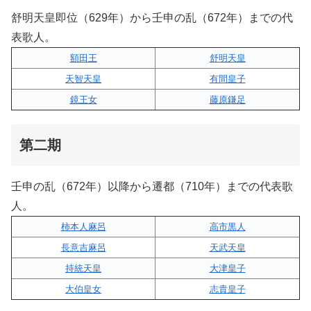
舒明天皇即位（629年）から壬申の乱（672年）までの代
表歌人。
額田王
舒明天皇
天智天皇
有間皇子
鏡王女
藤原鎌足
第二期
壬申の乱（672年）以降から遷都（710年）までの代表歌
人。
柿本人麻呂
高市黒人
長意吉麻呂
天武天皇
持統天皇
大津皇子
大伯皇女
志貴皇子