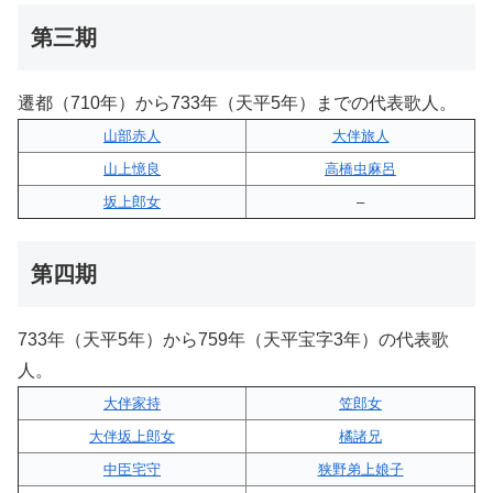
第三期
遷都（710年）から733年（天平5年）までの代表歌人。
山部赤人
大伴旅人
山上憶良
高橋虫麻呂
坂上郎女
–
第四期
733年（天平5年）から759年（天平宝字3年）の代表歌
人。
大伴家持
笠郎女
大伴坂上郎女
橘諸兄
中臣宅守
狭野弟上娘子