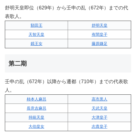
舒明天皇即位（629年）から壬申の乱（672年）までの代
表歌人。
額田王
舒明天皇
天智天皇
有間皇子
鏡王女
藤原鎌足
第二期
壬申の乱（672年）以降から遷都（710年）までの代表歌
人。
柿本人麻呂
高市黒人
長意吉麻呂
天武天皇
持統天皇
大津皇子
大伯皇女
志貴皇子