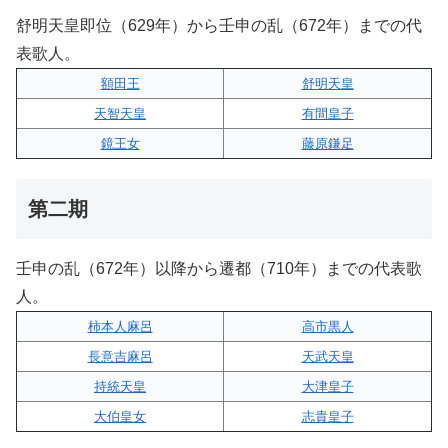
舒明天皇即位（629年）から壬申の乱（672年）までの代
表歌人。
額田王
舒明天皇
天智天皇
有間皇子
鏡王女
藤原鎌足
第二期
壬申の乱（672年）以降から遷都（710年）までの代表歌
人。
柿本人麻呂
高市黒人
長意吉麻呂
天武天皇
持統天皇
大津皇子
大伯皇女
志貴皇子