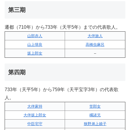
第三期
遷都（710年）から733年（天平5年）までの代表歌人。
山部赤人
大伴旅人
山上憶良
高橋虫麻呂
坂上郎女
–
第四期
733年（天平5年）から759年（天平宝字3年）の代表歌
人。
大伴家持
笠郎女
大伴坂上郎女
橘諸兄
中臣宅守
狭野弟上娘子