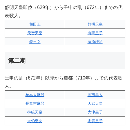
舒明天皇即位（629年）から壬申の乱（672年）までの代
表歌人。
額田王
舒明天皇
天智天皇
有間皇子
鏡王女
藤原鎌足
第二期
壬申の乱（672年）以降から遷都（710年）までの代表歌
人。
柿本人麻呂
高市黒人
長意吉麻呂
天武天皇
持統天皇
大津皇子
大伯皇女
志貴皇子