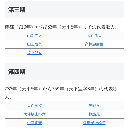
第三期
遷都（710年）から733年（天平5年）までの代表歌人。
山部赤人
大伴旅人
山上憶良
高橋虫麻呂
坂上郎女
–
第四期
733年（天平5年）から759年（天平宝字3年）の代表歌
人。
大伴家持
笠郎女
大伴坂上郎女
橘諸兄
中臣宅守
狭野弟上娘子