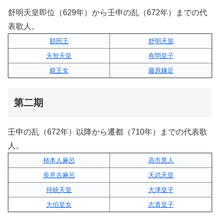
舒明天皇即位（629年）から壬申の乱（672年）までの代
表歌人。
額田王
舒明天皇
天智天皇
有間皇子
鏡王女
藤原鎌足
第二期
壬申の乱（672年）以降から遷都（710年）までの代表歌
人。
柿本人麻呂
高市黒人
長意吉麻呂
天武天皇
持統天皇
大津皇子
大伯皇女
志貴皇子