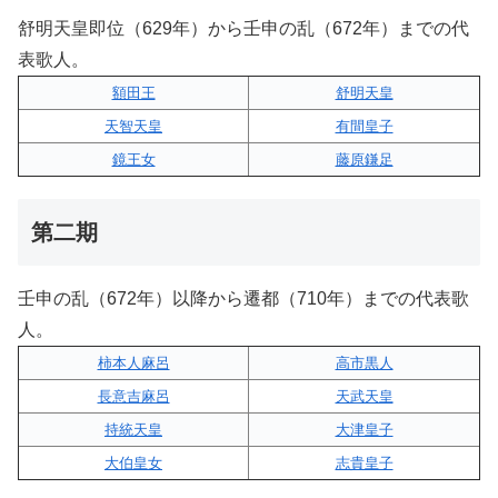
舒明天皇即位（629年）から壬申の乱（672年）までの代
表歌人。
額田王
舒明天皇
天智天皇
有間皇子
鏡王女
藤原鎌足
第二期
壬申の乱（672年）以降から遷都（710年）までの代表歌
人。
柿本人麻呂
高市黒人
長意吉麻呂
天武天皇
持統天皇
大津皇子
大伯皇女
志貴皇子