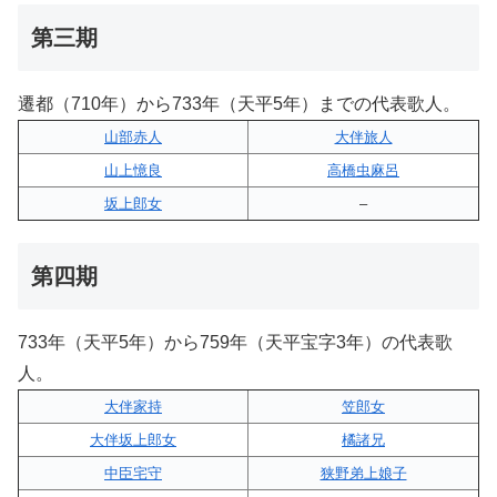
第三期
遷都（710年）から733年（天平5年）までの代表歌人。
山部赤人
大伴旅人
山上憶良
高橋虫麻呂
坂上郎女
–
第四期
733年（天平5年）から759年（天平宝字3年）の代表歌
人。
大伴家持
笠郎女
大伴坂上郎女
橘諸兄
中臣宅守
狭野弟上娘子