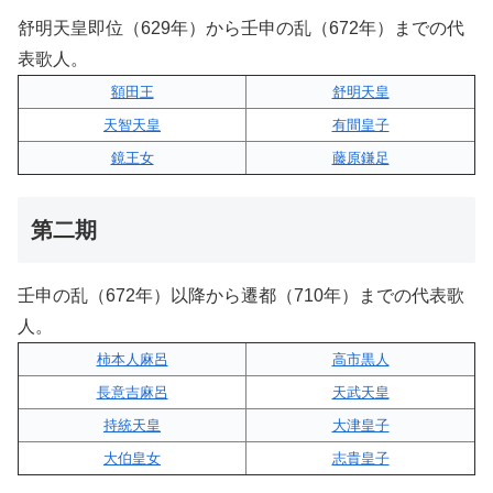
舒明天皇即位（629年）から壬申の乱（672年）までの代
表歌人。
額田王
舒明天皇
天智天皇
有間皇子
鏡王女
藤原鎌足
第二期
壬申の乱（672年）以降から遷都（710年）までの代表歌
人。
柿本人麻呂
高市黒人
長意吉麻呂
天武天皇
持統天皇
大津皇子
大伯皇女
志貴皇子