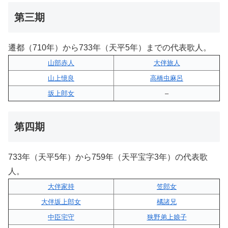
第三期
遷都（710年）から733年（天平5年）までの代表歌人。
山部赤人
大伴旅人
山上憶良
高橋虫麻呂
坂上郎女
–
第四期
733年（天平5年）から759年（天平宝字3年）の代表歌
人。
大伴家持
笠郎女
大伴坂上郎女
橘諸兄
中臣宅守
狭野弟上娘子