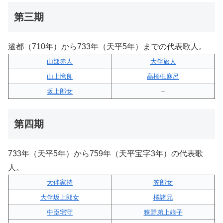
第三期
遷都（710年）から733年（天平5年）までの代表歌人。
山部赤人
大伴旅人
山上憶良
高橋虫麻呂
坂上郎女
–
第四期
733年（天平5年）から759年（天平宝字3年）の代表歌
人。
大伴家持
笠郎女
大伴坂上郎女
橘諸兄
中臣宅守
狭野弟上娘子