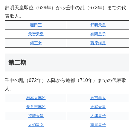
舒明天皇即位（629年）から壬申の乱（672年）までの代
表歌人。
額田王
舒明天皇
天智天皇
有間皇子
鏡王女
藤原鎌足
第二期
壬申の乱（672年）以降から遷都（710年）までの代表歌
人。
柿本人麻呂
高市黒人
長意吉麻呂
天武天皇
持統天皇
大津皇子
大伯皇女
志貴皇子